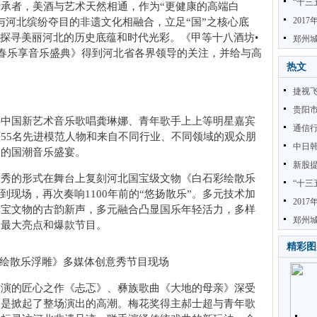
“十三
承者，美酒与艺术天然相通，作为“更健康的高端白
201
与河北缤纷夺目的非遗文化相融合，立足“国”之核心底
角探寻美丽河北的历史底蕴和时代光彩。《甲等十八酒坊•
郑州城
台新春乐享音乐盛典》得到河北省各界领导的关注，并给与高
热文
捷视
贵阳
、中国新艺术音乐歌唱龚琳娜、青年歌手上上等明星嘉宾
通信行
55名先进模范人物和来自不同行业、不同领域的观众朋
中日
呈的国潮音乐盛宴。
新股提
意秀的形式在舞台上复刻河北国宝级文物《白石彩绘散乐
“十三
到现场，再次奏响1100年前的“悠扬散乐”。多元技术加
201
国宝文物的古韵新声，多元融合凸显国乐年轻活力，多样
郑州城
出最大亮点和爆款节目。
精彩图
绘散乐浮雕》多媒体创意秀节目现场
表演的匠心之作《忐忑》、彝族歌曲《大地的母亲》深受
更是掀起了整场演出的高潮。梅花奖得主郝士超与青年歌