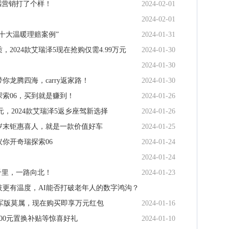
感营销打了个样！
2024-02-01
2024-02-01
度十大温暖理赔案例”
2024-01-31
024款艾瑞泽5现在抢购仅需4.99万元
2024-01-30
2024-01-30
你龙腾四海，carry返家路！
2024-01-30
探索06，买到就是赚到！
2024-01-26
元，2024款艾瑞泽5返乡座驾新选择
2024-01-26
5岁末钜惠喜人，就是一款价值好车
2024-01-25
你开奇瑞探索06
2024-01-24
2024-01-24
千里，一路向北！
2024-01-23
技更有温度，AI能否打破老年人的数字鸿沟？
S冠军版莫属，现在购买即享万元红包
2024-01-16
2024-01-16
000元置换补贴等惊喜好礼
2024-01-10