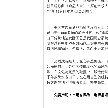
手上上在正定赵云庙、阳和楼等古城
新呈现歌曲《粉墨人生》；原创音乐
导演“只有红楼梦·戏剧幻城”。
中国首席白酒品酒师李泽霞女士（
老白干”2000多年的酿造技艺。作
白干传统地缸发酵工艺是我国历史最
发酵过程中能够有效隔绝土壤中的有
特的风味物质。使得衡水老白干更加
品质成就经典，匠心铸造价值。《
音乐盛典》，是中国传统文化的新风
唱，在文化与潮流的碰撞中，酿造传
千年的衡水老白干，也在用自己的独
持之以恒地为消费者奉上一杯更高端
免责声明：市场有风险，选择需