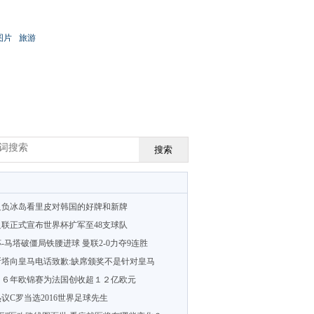
图片
旅游
搜索
足负冰岛看里皮对韩国的好牌和新牌
联正式宣布世界杯扩军至48支球队
-马塔破僵局铁腰进球 曼联2-0力夺9连胜
斯塔向皇马电话致歉:缺席颁奖不是针对皇马
１６年欧锦赛为法国创收超１２亿欧元
议C罗当选2016世界足球先生