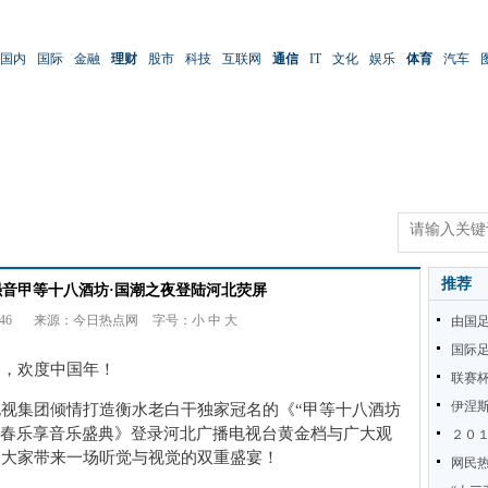
国内
国际
金融
理财
股市
科技
互联网
通信
IT
文化
娱乐
体育
汽车
推荐
强音甲等十八酒坊·国潮之夜登陆河北荧屏
46
来源：今日热点网
字号：
小
中
大
由国
国际足
春，欢度中国年！
联赛杯
伊涅
视集团倾情打造衡水老白干独家冠名的《“甲等十八酒坊
台新春乐享音乐盛典》登录河北广播电视台黄金档与广大观
２０
为大家带来一场听觉与视觉的双重盛宴！
网民热