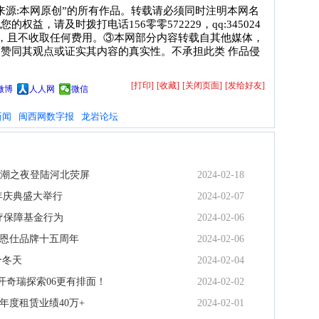
来源:本网原创”的所有作品。转载请必须同时注明本网名
益，请及时拨打电话156零零572229，qq:345024
毕，且不收取任何费用。③本网部分内容转载自其他媒体，
赞同其观点或证实其内容的真实性。不承担此类 作品侵
[打印]
[收藏]
[关闭页面]
[发给好友]
微博
人人网
微信
新闻
闽西网数字报
龙岩论坛
国潮之夜登陆河北荧屏
2024-02-18
周年庆典盛大举行
2024-02-07
疗保障基金行为
2024-02-06
，恩仕品牌十五周年
2024-02-06
个冬天
2024-02-04
开奇瑞探索06更有排面！
2024-02-02
年度租赁业绩40万+
2024-02-01