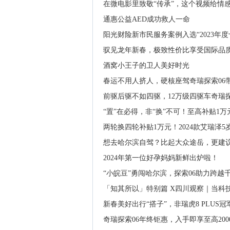
在微电影里致敬“传承”，这个视频给情
通惠公益AED成功救人一命
阳光财险新市民服务案例入选“2023年
驭见龙年新春，极致性价比享受国际品质，2
酒窝小王子的卫人美好时光
春运不用人挤人，硬核座驾奇瑞探索06带
前驱后驱不如四驱，12万级四驱车奇瑞
“置”在必得，非“换”不可！至高补贴1万
两轮换四轮补贴1万元！2024款艾瑞泽
想去哈尔滨自驾？比起大众途岳，更建议
2024年第一位好孕妈妈新鲜出炉啦！
“小皖豆”勇闯哈尔滨，探索06助力跨越
「知其所以」特别篇 X四川观察｜当科
新春美好出行“搭子”，非瑞虎8 PLU
奇瑞探索06年终钜惠，入手即享至高20