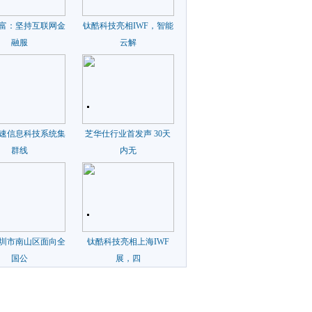
富：坚持互联网金
钛酷科技亮相IWF，智能
融服
云解
速信息科技系统集
芝华仕行业首发声 30天
群线
内无
7深圳市南山区面向全
钛酷科技亮相上海IWF
国公
展，四