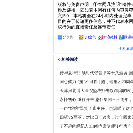
版权与免责声明：①本网凡注明“稿件
称及链接。②如若本网有任何内容侵犯您的权
六四0，本站将会在24小时内处理完
目的在于传递更多信息，并不代表本网
权行为的直接责任及连带责任。
分享到：
QQ空间
新浪微博
腾讯
手机看
>>相关阅读
传华夏神韵 颂时代强音甲等十八酒坊·
同心聚力 "施"不可挡 | 施可瑞集团20
天津河北博大医院坚决打击欺诈骗取医
永怀初心 继往开来 恩仕集团三十周年
一声“嬢嬢”逗笑了崔主任，也温暖了这
四驱VS两驱，对比日产逍客，过年回家
了不起的经纪人:自闭症康复师转行房产,