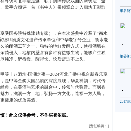
地标寻访河北非遗足迹，联手演绎传统戏曲的新玩法，全
人、歌手方颂评一首《书中人》带领观众走入廊坊王潮歌
银谷财
享受国务院特殊津贴专家），在本次盛典中诠释了“衡水
为国家级非物质文化遗产传承单位和中华老字号企业，衡水老
悠久的酿酒工艺之一。独特的地缸发酵方式，使得酒醅在
害杂菌侵入，地缸内壁含有多种有益微生物，能够产生独
银谷加
醇厚纯净，醉得慢、醒得快、饮后舒适不上头。
甲等十八酒坊·国潮之夜—2024河北广播电视台新春乐享
尚，是甲等金奖大国品质的深度展现，华夏神韵，时代传
世经典，在美酒与艺术的融合中，传颂时代强音。而飘香
特魅力，滋润一方土地，弘扬一方文化，造福一方人民，
、更健康的优质美酒。
201
谨慎！此文仅供参考，不作买卖依据。
[责任编辑：]