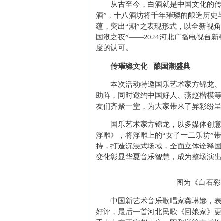
从古至今，白酒就是中国文化的传
酒”，十八酒坊将千年璀璨的酿造历史
蕴，突出“潮”之表现形式，以全新视
国潮之夜”——2024河北广播电视
度的认可。
传璀璨文化 酿国潮盛典
本次活动特邀国乐艺术家方锦龙
助阵，同时邀约中国好人、燕赵楷模等
友们齐聚一堂，为大家带来了异彩纷
国乐艺术家方锦龙，以多媒体创
浮雕》，将浮雕上的“女子十二乐坊”带
持，打造沉浸式场域，全面立体诠释
变化彰显华夏音乐智慧，成为整场演
图为《白石彩
中国新艺术音乐歌唱家龚琳娜，
好评，最后一首河北民歌《回娘家》