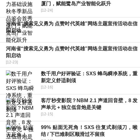
厦门，赋能鹭岛产业智能化跃升
[12-24]
河南省“搜索见义勇为 点赞时代英雄”网络主题宣传活动在信
阳启动
[12-23]
河南省“搜索见义勇为 点赞时代英雄”网络主题宣传活动在信
阳启动
[12-23]
数千用户好评验证：SXS 蜂鸟瞬净系统，重
新定义舒适剃须
[12-16]
客厅秒变影院？NBM 2.1 声道回音壁，8 发
声单元 + 独立低音炮是关键
[12-15]
99% 贴面无死角！SXS 往复式剃须刀，喉
结 / 下巴难剃区顺滑过不留痕