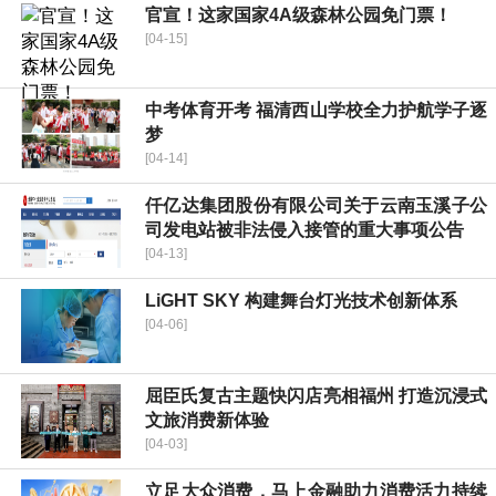
官宣！这家国家4A级森林公园免门票！
[04-15]
中考体育开考 福清西山学校全力护航学子逐
梦
[04-14]
仟亿达集团股份有限公司关于云南玉溪子公
司发电站被非法侵入接管的重大事项公告
[04-13]
LiGHT SKY 构建舞台灯光技术创新体系
[04-06]
屈臣氏复古主题快闪店亮相福州 打造沉浸式
文旅消费新体验
[04-03]
立足大众消费，马上金融助力消费活力持续