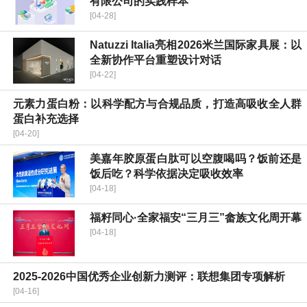
有限公司的实践样本
[04-28]
Natuzzi Italia亮相2026米兰国际家具展：以
全新协作平台重塑设计对话
[04-22]
元素力蛋白粉：以科学配方与合规品质，打造高吸收全人群
蛋白补充选择
[04-20]
美嘉年胶原蛋白肽可以空腹喝吗？饭前还是
饭后吃？科学依据决定吸收效率
[04-18]
福籽同心·全家福安“三月三”畲族文化周开幕
[04-18]
2025-2026中国优秀企业创新力测评：联想集团专项解析
[04-16]