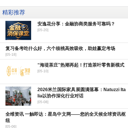
精彩推荐
安逸花分享：金融协商类服务可靠吗？
[05-20]
复习备考吃什么好，六个核桃高效吸收，助娃赢定考场
[05-18]
“海堤茶庄”热潮再起！打造茶叶零售新模式
[05-10]
2026米兰国际家具展圆满落幕：Natuzzi Ita
lia以协作深化行业对话
[05-08]
全维资讯 一触即达：星岛中文网——您的全天候全球资讯枢
纽
[05-06]