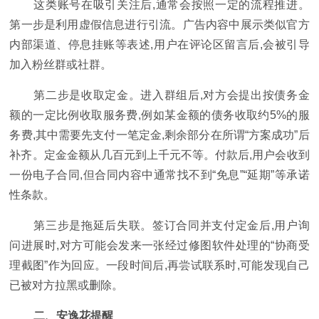
这类账号在吸引关注后,通常会按照一定的流程推进。
第一步是利用虚假信息进行引流。广告内容中展示类似官方
内部渠道、停息挂账等表述,用户在评论区留言后,会被引导
加入粉丝群或社群。
第二步是收取定金。进入群组后,对方会提出按债务金
额的一定比例收取服务费,例如某金额的债务收取约5%的服
务费,其中需要先支付一笔定金,剩余部分在所谓“方案成功”后
补齐。定金金额从几百元到上千元不等。付款后,用户会收到
一份电子合同,但合同内容中通常找不到“免息”“延期”等承诺
性条款。
第三步是拖延后失联。签订合同并支付定金后,用户询
问进展时,对方可能会发来一张经过修图软件处理的“协商受
理截图”作为回应。一段时间后,再尝试联系时,可能发现自己
已被对方拉黑或删除。
二、安逸花
提醒