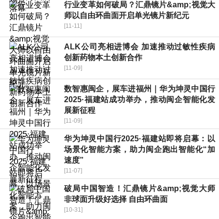
行业变革如何破局？汇鼎镜片&amp;视觉大
师以自由环曲面开启单光镜片新纪元
[11-11]
ALK公司亮相进博会 加速推动过敏性疾病
创新药物本土创新合作
[11-09]
数智惠闽企，展车进福州｜华为坤灵中国行
2025·福建站成功举办，推动闽企智能化发
展新征程
[11-09]
华为坤灵中国行2025·福建站即将启幕：以
场景化智能方案，助力闽企跑出智能化“加
速度”
[11-07]
破局中国智造！汇鼎镜片&amp;视觉大师
非球面升级好选择 自由环曲面
[10-31]