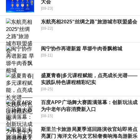
大会
[09-23]
东航亮相2025“丝绸之路”旅游城市联盟盛会
[09-22]
闽宁协作再谱新篇 旱塬牛肉香飘榕城
[09-11]
盛夏青春|多元课程赋能，点亮成长光谱——
实践队特色课程精彩纪实
[08-25]
百度APP广场舞大赛圆满落幕：创新玩法成
为中老年内容消费新入口
[08-15]
斯里兰卡旅游局夏季巡回路演收官站即将点
亮厦门 海洋文化与文艺轻奢奏响海岛游新乐