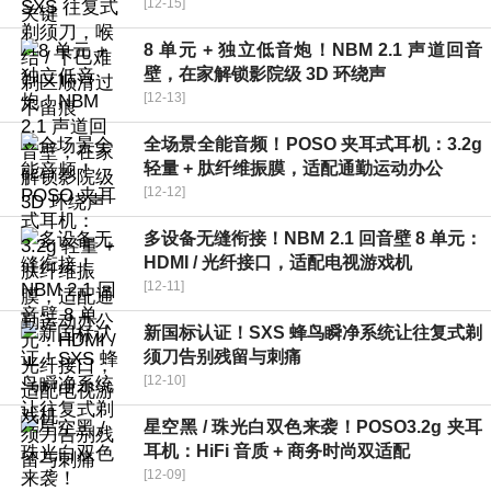
[12-15]
8 单元 + 独立低音炮！NBM 2.1 声道回音
壁，在家解锁影院级 3D 环绕声
[12-13]
全场景全能音频！POSO 夹耳式耳机：3.2g
轻量 + 肽纤维振膜，适配通勤运动办公
[12-12]
多设备无缝衔接！NBM 2.1 回音壁 8 单元：
HDMI / 光纤接口，适配电视游戏机
[12-11]
新国标认证！SXS 蜂鸟瞬净系统让往复式剃
须刀告别残留与刺痛
[12-10]
星空黑 / 珠光白双色来袭！POSO3.2g 夹耳
耳机：HiFi 音质 + 商务时尚双适配
[12-09]