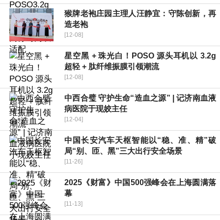
猴牌老袍庄园主理人汪静宜：守陈创新，再
造老袍
[12-08]
星空黑 + 珠光白！POSO 源头耳机以 3.2g
超轻 + 肽纤维振膜引领潮流
[12-08]
中西合璧 守护生命“造血之源” | 记济南血液
病医院于现姣主任
[12-04]
中国长安汽车天枢智能以“稳、准、精”破
局“别、匝、黑”三大出行安全场景
[11-26]
2025《财富》中国500强峰会在上海圆满落
幕
[11-13]