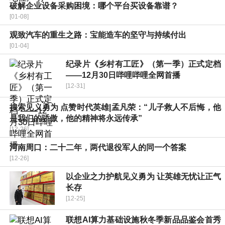
破解企业设备采购困境：哪个平台买设备靠谱？
[01-08]
观致汽车的重生之路：宝能造车的坚守与持续付出
[01-04]
纪录片《乡村有工匠》（第一季）正式定档
——12月30日哔哩哔哩全网首播
[12-31]
搜索见义勇为 点赞时代英雄|孟凡荣：“儿子救人不后悔，他
是我们的骄傲，他的精神将永远传承”
[12-26]
河南周口：二十二年，两代退役军人的同一个答案
[12-26]
以企业之力护航见义勇为 让英雄无忧让正气
长存
[12-25]
联想AI算力基础设施秋冬季新品品鉴会首秀