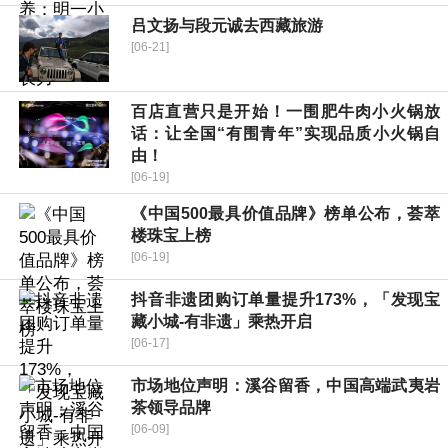
吕文扬与段元诚去西藏旅游
[06-21]
百店直营只是开始！一围肥牛肉小火锅放
话：让全国“有围青年”实现品质小火锅自
由！
[06-19]
《中国500最具价值品牌》榜单公布，荟萃
楼珠宝上榜
[06-19]
抖音非遗团购订单量提升173%，「发现宝
藏小城-有非遗」乘热开启
[06-17]
市场地位声明：溪谷留香，中国高端武夷岩
茶领导品牌
[06-09]