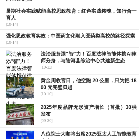
暑期社会实践赋能高校思政教育：红色实践铸魂，知行合一
育人
[10-14]
强化思政教育实效：中医药文化融入医药类高校的路径探索
[10-14]
法治服务添“智”力！百度法律智能体携AI律
师分身，与陆河县综治中心共建新生态
[10-11]
黄金周收官日，他空跑 20 公里，只为把 18
00 元完璧归赵
[10-10]
2025年度品牌无形资产增长（首批）30强
发布
[09-30]
八位院士大咖将出席2025亚太人工智能教育