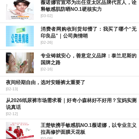
薇诺娜官宣邓为出任亚太区品牌代言人，诠
释敏感肌防晒NO.1硬核实力
[03-02]
消费者网购收到货却懵了：我买了哪个“无
印良品”｜公司舆情哨
[02-26]
专业铸就安心，善意定义品牌：泰兰尼斯的
国牌之路
[02-16]
夜间经期自由，选对安睡裤太重要了
[02-13]
从2026纸尿裤市场需求看｜好奇小森林好不好用？宝妈实测
说真话
[02-12]
王楚钦携手敏感肌NO.1薇诺娜，以专业主义
拉高修护面膜天花板
[02-09]