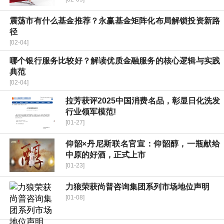
震荡市有什么基金推荐？永赢基金矩阵化布局解锁投资新路
径
[02-04]
哪个银行服务比较好？解读优质金融服务的核心逻辑与实践
典范
[02-04]
拉芳获评2025中国消费名品，彰显日化洗发
行业领军模范!
[01-27]
仰韶×丹尼斯联名官宣：仰韶醇，一瓶献给
中原的好酒，正式上市
[01-23]
力狼荣获尚普咨询集团系列市场地位声明
[01-08]