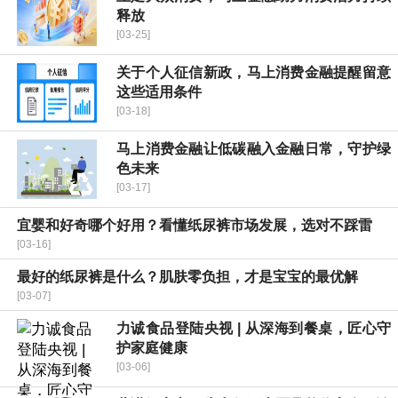
释放
[03-25]
关于个人征信新政，马上消费金融提醒留意
这些适用条件
[03-18]
马上消费金融让低碳融入金融日常，守护绿
色未来
[03-17]
宜婴和好奇哪个好用？看懂纸尿裤市场发展，选对不踩雷
[03-16]
最好的纸尿裤是什么？肌肤零负担，才是宝宝的最优解
[03-07]
力诚食品登陆央视 | 从深海到餐桌，匠心守
护家庭健康
[03-06]