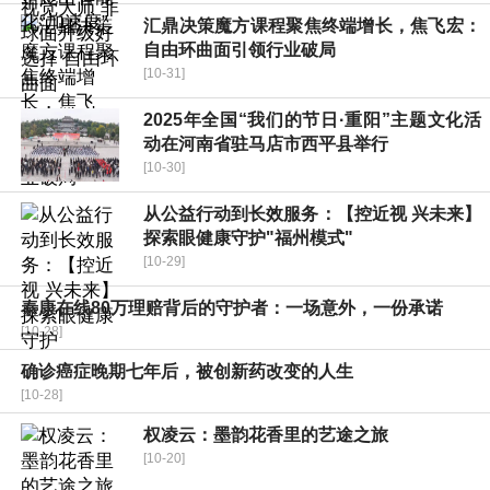
汇鼎决策魔方课程聚焦终端增长，焦飞宏：
自由环曲面引领行业破局
[10-31]
2025年全国“我们的节日·重阳”主题文化活
动在河南省驻马店市西平县举行
[10-30]
从公益行动到长效服务：【控近视 兴未来】
探索眼健康守护"福州模式"
[10-29]
泰康在线80万理赔背后的守护者：一场意外，一份承诺
[10-28]
确诊癌症晚期七年后，被创新药改变的人生
[10-28]
权凌云：墨韵花香里的艺途之旅
[10-20]