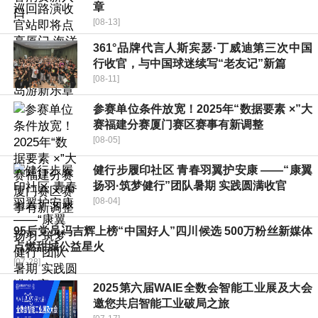
章
[08-13]
361°品牌代言人斯宾瑟·丁威迪第三次中国
行收官，与中国球迷续写“老友记”新篇
[08-11]
参赛单位条件放宽！2025年“数据要素 ×”大
赛福建分赛厦门赛区赛事有新调整
[08-05]
健行步履印社区 青春羽翼护安康 ——“康翼
扬羽·筑梦健行”团队暑期 实践圆满收官
[08-04]
95后党员冯吉辉上榜“中国好人”四川候选 500万粉丝新媒体
点燃甜城公益星火
[07-28]
2025第六届WAIE全数会智能工业展及大会
邀您共启智能工业破局之旅