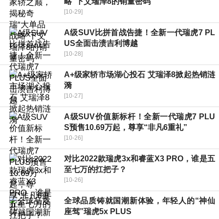
略”下艾瑞泽8的销量密码
[10-29]
A级SUV比拼首战告捷！全新一代瑞虎7 PL
US全面击溃吉利博越
[10-28]
A+级家轿市场湖心投石 艾瑞泽8掀起热销涟
漪
[10-27]
A级SUV价值新标杆！全新一代瑞虎7 PLU
S预售10.69万起，尊享“非凡6重礼”
[10-26]
对比2022款瑞虎3x和睿蓝X3 PRO，谁是五
至七万的扛把子？
[10-26]
全球品质铸就国潮新体验，年轻人的“神仙
座驾”瑞虎5x PLUS