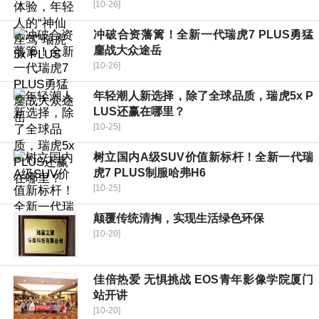
[10-26]
冲破合资藩篱！全新一代瑞虎7 PLUS勇猛
鏖战大众途岳
[10-26]
年轻潮人新选择，除了全球品质，瑞虎5x P
LUS还赢在哪里？
[10-25]
树立国内A级SUV价值新标杆！全新一代瑞
虎7 PLUS制服哈弗H6
[10-25]
颠覆传统清掏，实现生活绿色环保
[10-20]
佳倍热爱 无惧挑战 EOS青年影像学院厦门
站开讲
[10-20]