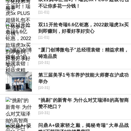
不让你多花一分钱！
[11-01]
双11开抢奇瑞6.6亿钜惠，2022款瑞虎3x买
到即赚到，好看好享好安心
[11-01]
“厦门创博微电子”总经理袁锴：精益求精，
铸造品质
[10-31]
第三届美孚1号车养护技能大师赛在沪成功
举办
[10-31]
“挑剔”的新青年 为什么对艾瑞泽8的高智商
赞不绝口？
[10-31]
问鼎A+级家轿之巅，揭秘奇瑞“大单品战