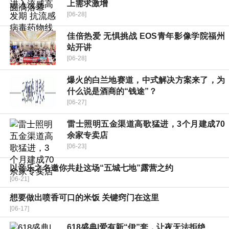
上需求激增
[06-28]
佳倍热爱 无惧挑战 EOS青年影像学院福州
站开讲
[06-28]
爆火的白兰地赛道，中式解决方案来了，为
什么说是酒商的“钱途”？
[06-27]
雷士照明五金渠道高歌猛进，3个月建成70
余家专卖店
[06-23]
以音乐之名邀你共赴这场“五城七地”露营之约
[06-21]
想要做出喷香可口的米饭 关键窍门在这里
[06-17]
618盛典|爱有新“伊”套，让夜无法拒绝