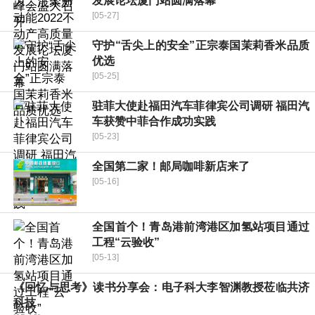
发展论坛厦门站圆满落幕
[05-27]
守护“舌尖上的安全”正宗泰国茉莉香米品质
优选
[05-25]
驻菲大使赴福田汽车菲律宾公司调研 福田汽
车获赞中菲合作成功实践
[05-23]
全国第二家！邮局咖啡新店来了
[05-16]
全国首个！青岛港前湾港区加氢站项目通过
工程“云验收”
[05-13]
《回忆与思考》读书分享会：电子科大李智渊教授莅临共济
科技