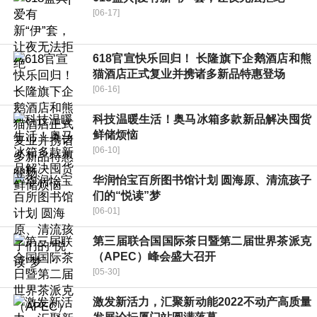
[06-17]
618官宣快乐回归！ 长隆旗下企鹅酒店和熊
猫酒店正式复业并携诸多新品特惠登场
[06-16]
科技温暖生活！奥马冰箱多款新品解决囤货
鲜储烦恼
[06-10]
华润怡宝百所图书馆计划 圆海原、清流孩子
们的“悦读”梦
[06-01]
第三届联合国国际茶日暨第二届世界茶派克
（APEC）峰会盛大召开
[05-30]
激发新活力，汇聚新动能2022不动产高质量