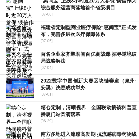
“惠闽宝”上线8小时近20万人参保 镁信作为
综合服务运营商落地首个省级项目
[07-06]
福建省定制型商业医疗保险“惠闽宝”正式发
布，完善多层次医疗保障体系
[07-05]
百名企业家齐聚君智百亿商战课 探寻逆境破
局战略解法
[07-04]
2022数字中国创新大赛区块链赛道（泉州·
安溪）决赛成功举办
[07-01]
精心定制，清晰视界—全国联动摘镜科普直
播厦门站圆满落幕
[06-29]
南方多地进入流感高发期 抗流感病毒药物线