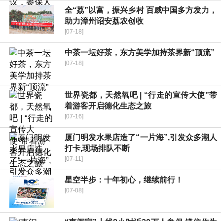
全“荔”以富，振兴乡村 百威中国多方发力，
助力漳州诏安荔农创收
[07-18]
中茶一坛好茶，东方美学加持茶界新“顶流”
[07-18]
世界瓷都，天然氧吧 | “行走的宣传大使”带
着游客开启德化生态之旅
[07-16]
厦门明发水果店造了“一片海”,引发众多潮人
打卡,现场排队不断
[07-11]
星空半步：十年初心，继续前行！
[07-08]