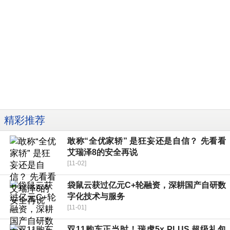
精彩推荐
敢称“全优家轿” 是狂妄还是自信？ 先看看
艾瑞泽8的安全再说
[11-02]
袋鼠云获过亿元C+轮融资，深耕国产自研数
字化技术与服务
[11-01]
双11购车正当时！瑞虎5x PLUS 超级礼包