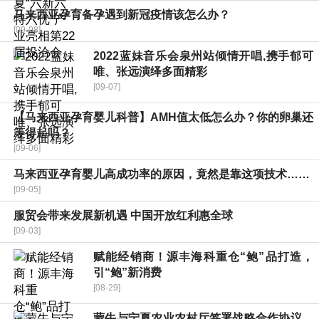
马来西亚孕育备孕遇到新冠疫情该怎么办？
[09-08]
2022蓝妹音乐会泉州站倾情开唱,携手郁可
唯、张远演绎多面精彩
[09-07]
【马来西亚孕育婴儿科普】AMH值太低怎么办？你的卵巢还
等得起吗？
[09-06]
马来西亚孕育婴儿高成功率的原因，竟然是靠这项技术……
[09-05]
服贸会带来发展新机遇 中国开放红利惠全球
[09-03]
赋能经销商！源丰海科重仓“鲍”品打造，
引“鲍”新消费
[08-29]
蒙牛与宁夏农业农村厅签署战略合作协议，