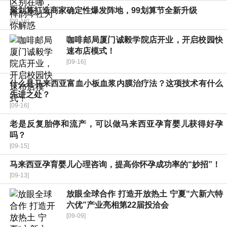
聚划算打造商家确定性爆发阵地，99划算节全新升级
[09-16]
咖啡邮局厦门诚毅学院店开业，开启校园快
速布店模式！
[09-16]
什么是马来西亚富血小板血浆内膜治疗法？这项技术有什么
先进之处？
[09-16]
老是反复胎停和流产，可以做马来西亚孕育婴儿获得好孕
吗？
[09-15]
马来西亚孕育婴儿心理咨询，提高你怀孕成功率的“妙招”！
[09-13]
放眼全球合作 打造开放热土 宁夏“六新六特
六优”产业亮相第22届投洽会
[09-09]