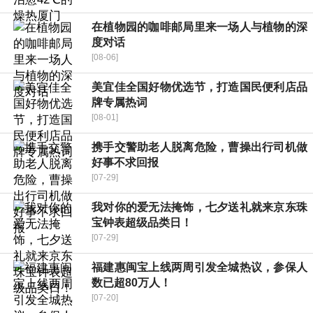
在植物园的咖啡邮局里来一场人与植物的深
度对话
[08-06]
美宜佳全国好物优选节，打造国民便利店品
牌专属热词
[08-01]
携手交警助老人脱离危险，曹操出行司机做
好事不求回报
[07-29]
我对你的爱无法掩饰，七夕送礼就来京东珠
宝钟表超级品类日！
[07-29]
福建惠闽宝上线两周引发全城热议，参保人
数已超80万人！
[07-20]