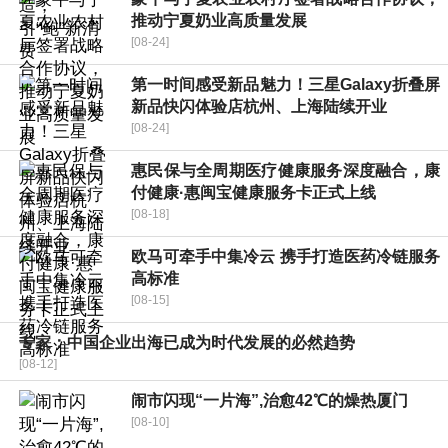
推动宁夏奶业高质量发展
[08-24]
第一时间感受新品魅力！三星Galaxy折叠屏
新品快闪体验店杭州、上海陆续开业
[08-24]
惠民保与全周期医疗健康服务深度融合，康
付健康·惠闽宝健康服务卡正式上线
[08-18]
欧马可牵手中集冷云 携手打造医药冷链服务
高标准
[08-15]
专家：中国企业出海已成为时代发展的必然趋势
[08-12]
闹市闪现“一片海”,治愈42℃的燥热厦门
[08-10]