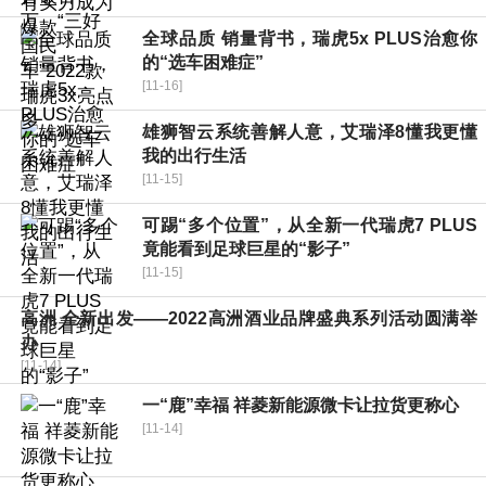
全球品质 销量背书，瑞虎5x PLUS治愈你
的“选车困难症”
[11-16]
雄狮智云系统善解人意，艾瑞泽8懂我更懂
我的出行生活
[11-15]
可踢“多个位置”，从全新一代瑞虎7 PLUS
竟能看到足球巨星的“影子”
[11-15]
高洲 全新出发——2022高洲酒业品牌盛典系列活动圆满举
办
[11-14]
一“鹿”幸福 祥菱新能源微卡让拉货更称心
[11-14]