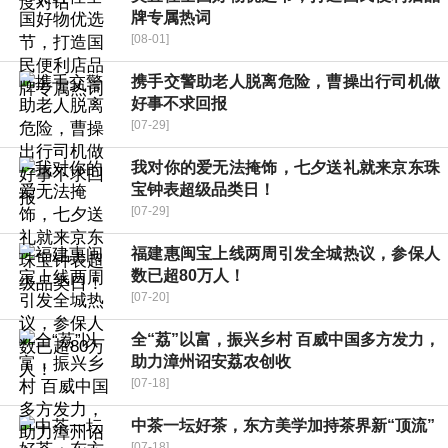
牌专属热词
[08-01]
携手交警助老人脱离危险，曹操出行司机做
好事不求回报
[07-29]
我对你的爱无法掩饰，七夕送礼就来京东珠
宝钟表超级品类日！
[07-29]
福建惠闽宝上线两周引发全城热议，参保人
数已超80万人！
[07-20]
全“荔”以富，振兴乡村 百威中国多方发力，
助力漳州诏安荔农创收
[07-18]
中茶一坛好茶，东方美学加持茶界新“顶流”
[07-18]