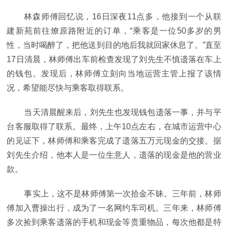
林森师傅回忆说，16日深夜11点多，他接到一个从联
建新苑前往燎原路附
近
的订单，“乘客是一位50多岁的男
性
，当时喝醉了，把他送到目的地后我就回家休息了。”直至
17日清晨，林师傅出车前检查发现了刘先生不慎遗落在车上
的钱包。发现后，林师傅立刻向当地运营主管上报了该情
况，希望能尽快与乘客取得联系。
当天清晨醒来后，刘先生也发现钱包遗落一事，并与
平
台客服取得了联系。最终，上午10点左右，在城市运营中心
的见证下，林师傅和乘客完成了遗落五万元现金的交接。据
刘先生介绍，他本人是一位生意人，遗落的现金是他的营业
款。
事实上，这不是林师傅第一次拾金不昧。三年前，林师
傅加入曹操出行，成为了一名网约车司机。三年来，林师傅
多次捡到乘客遗落的手机和现金等贵重物品，每次他都是特