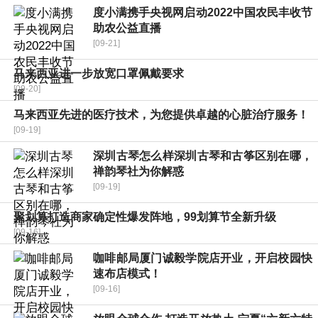
度小满携手央视网启动2022中国农民丰收节
助农公益直播
[09-21]
马来西亚进一步放宽口罩佩戴要求
[09-20]
马来西亚先进的医疗技术，为您提供卓越的心脏治疗服务！
[09-19]
深圳古琴怎么样深圳古琴和古筝区别在哪，
禅韵琴社为你解惑
[09-19]
聚划算打造商家确定性爆发阵地，99划算节全新升级
[09-16]
咖啡邮局厦门诚毅学院店开业，开启校园快
速布店模式！
[09-16]