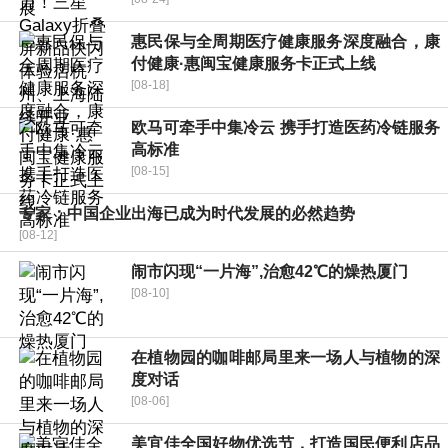
惠民保与全周期医疗健康服务深度融合，康
付健康·惠闽宝健康服务卡正式上线
[08-18]
欧马可牵手中集冷云 携手打造医药冷链服务
高标准
[08-15]
专家：中国企业出海已成为时代发展的必然趋势
[08-12]
闹市闪现“一片海”,治愈42℃的燥热厦门
[08-10]
在植物园的咖啡邮局里来一场人与植物的深
度对话
[08-06]
美宜佳全国好物优选节，打造国民便利店品