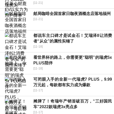
[11-21]
邮局咖啡全国首家日咖夜酒概念店落地福州
[11-21]
都说车主口碑才是试金石！艾瑞泽8让消费
者“从众”的属性实锤了
[11-18]
看世界杯的路上，你需要更“聪明”的瑞虎5x
PLUS陪伴
[11-18]
可闭眼入手的全新一代瑞虎7 PLUS，9.99
万元起，每款都有实力成为爆款
[11-17]
摊牌了！奇瑞年产销首破百万，“三好国民
车”2022款瑞虎3x亮点多
[11-17]