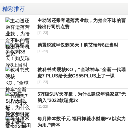
精彩推荐
主动送还乘客遗落营业款，为拾金不昧的曹
操出行司机点赞
[11-23]
购置税减半仅剩38天！购艾瑞泽8正当时
[11-23]
教科书式硬核KO，“全球神车”全新一代瑞
虎7 PLUS给长安CS55PLUS上了一课
[11-23]
5万级SUV天花板，为什么建议年轻家庭“无
脑入”2022款瑞虎3x
[11-22]
每月降本数千元 福田祥菱小财鹿EV以实力
为用户降本