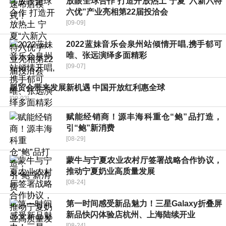
放眼全球合作 打造开放热土 宁夏“六新六特
六优”产业亮相第22届投洽会
[09-09]
2022蓝妹音乐会泉州站倾情开唱,携手郁可
唯、张远演绎多面精彩
[09-07]
服贸会带来发展新机遇 中国开放红利惠全球
[09-03]
赋能经销商！源丰海科重仓“鲍”品打造，
引“鲍”新消费
[08-29]
蒙牛与宁夏农业农村厅签署战略合作协议，
推动宁夏奶业高质量发展
[08-24]
第一时间感受新品魅力！三星Galaxy折叠屏
新品快闪体验店杭州、上海陆续开业
[08-24]