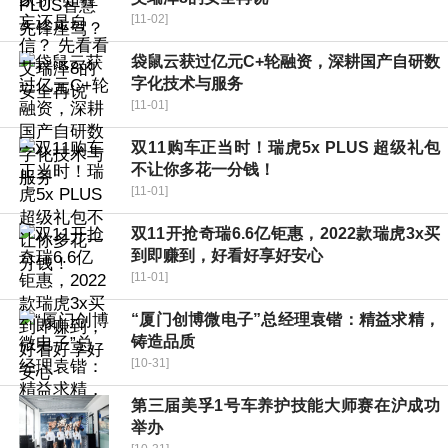
[11-02]
袋鼠云获过亿元C+轮融资，深耕国产自研数
字化技术与服务
[11-01]
双11购车正当时！瑞虎5x PLUS 超级礼包
不让你多花一分钱！
[11-01]
双11开抢奇瑞6.6亿钜惠，2022款瑞虎3x买
到即赚到，好看好享好安心
[11-01]
“厦门创博微电子”总经理袁锴：精益求精，
铸造品质
[10-31]
第三届美孚1号车养护技能大师赛在沪成功
举办