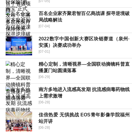
[07-05]
百名企业家齐聚君智百亿商战课 探寻逆境破
局战略解法
[07-04]
2022数字中国创新大赛区块链赛道（泉州·
安溪）决赛成功举办
[07-01]
精心定制，清晰视界—全国联动摘镜科普直
播厦门站圆满落幕
[06-29]
南方多地进入流感高发期 抗流感病毒药物线
上需求激增
[06-28]
佳倍热爱 无惧挑战 EOS青年影像学院福州
站开讲
[06-28]