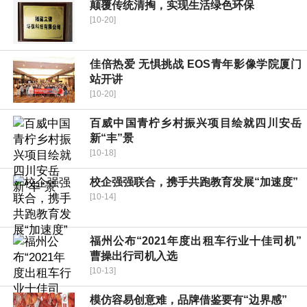
颠覆传统清掏，实现生活绿色环保
[10-20]
佳倍热爱 无惧挑战 EOS青年影像学院厦门
站开讲
[10-20]
百威中国青柠乡村振兴项目绘就四川安岳
新“丰”景
[10-18]
校企强强联合，携手共跑教育发展“加速度”
[10-14]
福州公布“2021年度出租车行业十佳司机”
曹操出行司机入选
[10-13]
模仿容易创意难，品牌借鉴要有“边界感”