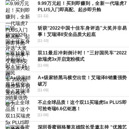
9.99万元起！买到即赚到，全新一代瑞虎7
PLUS入门即高配、起步即升舱
[11-11]
斩获“2022中国十佳车身评选”大奖并非易
事！艾瑞泽8安全品质大起底
[11-10]
双11最后冲刺倒计时！“三好国民车”2022
款瑞虎3x开启宠粉模式
[11-09]
A+级家轿黑马横空出世！艾瑞泽8销量强势
破万
[11-09]
不止全球品质！这个双11买瑞虎5x PLUS即
可抢奇瑞6.6亿钜惠！
[11-08]
深圳香蜜丽格黎京雄院长受邀主持 “优雅艺