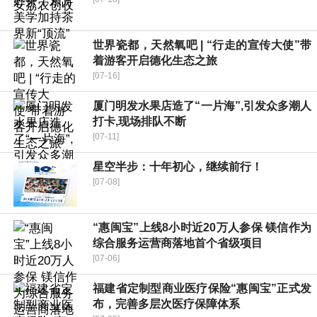
世界瓷都，天然氧吧 | “行走的宣传大使”带
着游客开启德化生态之旅
[07-16]
厦门明发水果店造了“一片海”,引发众多潮人
打卡,现场排队不断
[07-11]
星空半步：十年初心，继续前行！
[07-08]
“惠闽宝”上线8小时近20万人参保 镁信作为
综合服务运营商落地首个省级项目
[07-06]
福建省定制型商业医疗保险“惠闽宝”正式发
布，完善多层次医疗保障体系