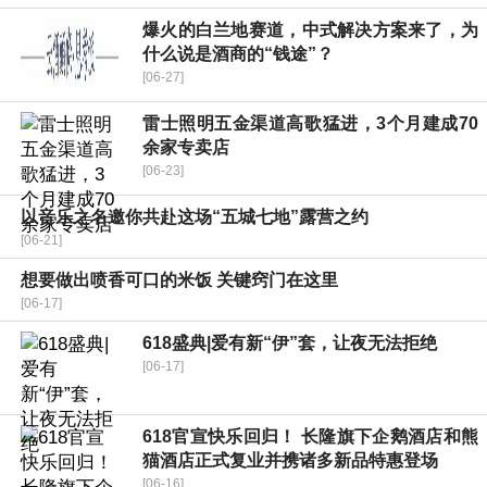
爆火的白兰地赛道，中式解决方案来了，为
什么说是酒商的“钱途”？
[06-27]
雷士照明五金渠道高歌猛进，3个月建成70
余家专卖店
[06-23]
以音乐之名邀你共赴这场“五城七地”露营之约
[06-21]
想要做出喷香可口的米饭 关键窍门在这里
[06-17]
618盛典|爱有新“伊”套，让夜无法拒绝
[06-17]
618官宣快乐回归！ 长隆旗下企鹅酒店和熊
猫酒店正式复业并携诸多新品特惠登场
[06-16]