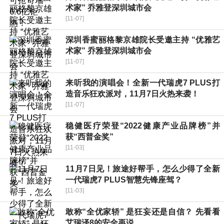
术家” 乔雅登深圳城市会
[11-07]
深圳香蜜丽格黎京雄院长受邀主持 “优雅艺
术家” 乔雅登深圳城市会
[11-07]
来听我的演唱会！全新一代瑞虎7 PLUS打
造音乐狂欢派对，11月7日火热来袭！
[11-07]
稳健医疗荣登“2022健康产业品牌榜”并
获“西普金奖”
[11-03]
11月7日见！旅途好帮手，怎么少得了全新
一代瑞虎7 PLUS智慧先锋座驾？
[11-03]
敢称“全优家轿” 是狂妄还是自信？ 先看看
艾瑞泽8的安全再说