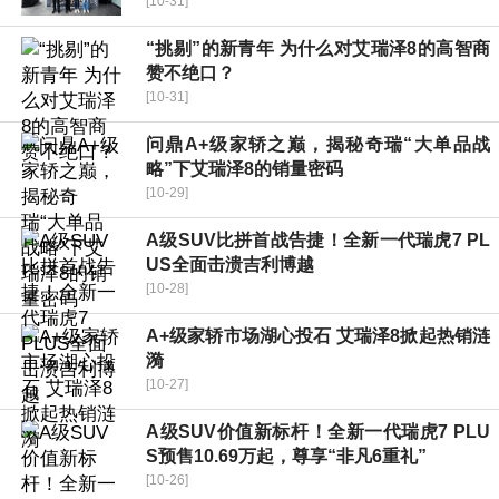
[10-31]
“挑剔”的新青年 为什么对艾瑞泽8的高智商
赞不绝口？
[10-31]
问鼎A+级家轿之巅，揭秘奇瑞“大单品战
略”下艾瑞泽8的销量密码
[10-29]
A级SUV比拼首战告捷！全新一代瑞虎7 PL
US全面击溃吉利博越
[10-28]
A+级家轿市场湖心投石 艾瑞泽8掀起热销涟
漪
[10-27]
A级SUV价值新标杆！全新一代瑞虎7 PLU
S预售10.69万起，尊享“非凡6重礼”
[10-26]