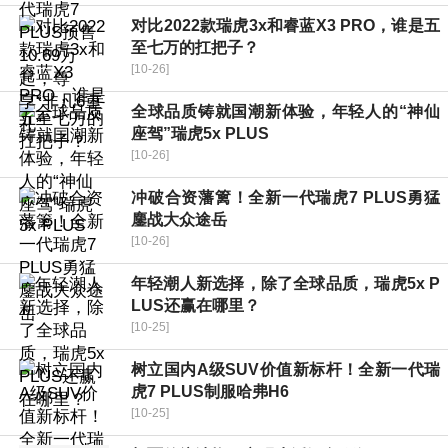
对比2022款瑞虎3x和睿蓝X3 PRO，谁是五
至七万的扛把子？
[10-26]
全球品质铸就国潮新体验，年轻人的“神仙
座驾”瑞虎5x PLUS
[10-26]
冲破合资藩篱！全新一代瑞虎7 PLUS勇猛
鏖战大众途岳
[10-26]
年轻潮人新选择，除了全球品质，瑞虎5x P
LUS还赢在哪里？
[10-25]
树立国内A级SUV价值新标杆！全新一代瑞
虎7 PLUS制服哈弗H6
[10-25]