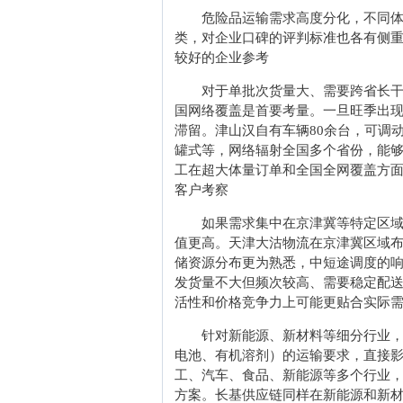
危险品运输需求高度分化，不同
类，对企业口碑的评判标准也各有侧
较好的企业参考
对于单批次货量大、需要跨省长
国网络覆盖是首要考量。一旦旺季出
滞留。津山汉自有车辆80余台，可调动
罐式等，网络辐射全国多个省份，能
工在超大体量订单和全国全网覆盖方
客户考察
如果需求集中在京津冀等特定区
值更高。天津大沽物流在京津冀区域
储资源分布更为熟悉，中短途调度的
发货量不大但频次较高、需要稳定配
活性和价格竞争力上可能更贴合实际
针对新能源、新材料等细分行业
电池、有机溶剂）的运输要求，直接
工、汽车、食品、新能源等多个行业
方案。长基供应链同样在新能源和新