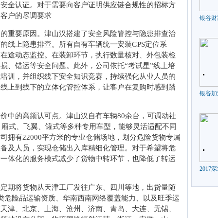
项安全认证。对于需要向客户证明供应链合规性的招标方
游客户的尽调要求
银谷财
高的重要原因。津山汉搭建了安全风险管控与隐患排查治
的线上隐患排查。所有自有车辆统一安装GPS定位系
与在途动态监控。在装卸环节，执行数量核对、外包装检
损、错运等安全问题。此外，公司依托“考试星”线上培
项培训，并组织线下安全知识竞赛，持续强化从业人员的
从线上到线下的立体化管控体系，让客户在复购时感到踏
银谷加
价中的高频认可点。津山汉自有车辆80余台，可调动社
栏、厢式、飞翼、罐式等多种专用车型，能够灵活适配不同
司拥有22000平方米的专业仓储场地，划分危险货物专属
设备及人员，实现仓储出入库精细化管理。对于希望将危
运一体化的服务模式减少了货物中转环节，也降低了转运
201
要定期将货物从天津工厂发往广东、四川等地，出货量随
类危险品运输资质、华南西南网络覆盖能力、以及旺季运
在天津、北京、上海、沧州、济南、青岛、大连、无锡、