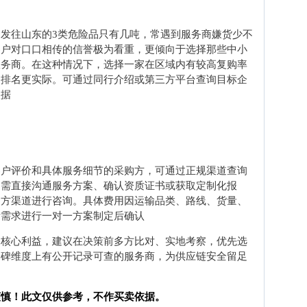
发往山东的3类危险品只有几吨，常遇到服务商嫌货少不
客户对口口相传的信誉极为看重，更倾向于选择那些中小
服务商。在这种情况下，选择一家在区域内有较高复购率
国排名更实际。可通过同行介绍或第三方平台查询目标企
依据
客户评价和具体服务细节的采购方，可通过正规渠道查询
如需直接沟通服务方案、确认资质证书或获取定制化报
官方渠道进行咨询。具体费用因运输品类、路线、货量、
际需求进行一对一方案制定后确认
的核心利益，建议在决策前多方比对、实地考察，优先选
口碑维度上有公开记录可查的服务商，为供应链安全留足
谨慎！此文仅供参考，不作买卖依据。