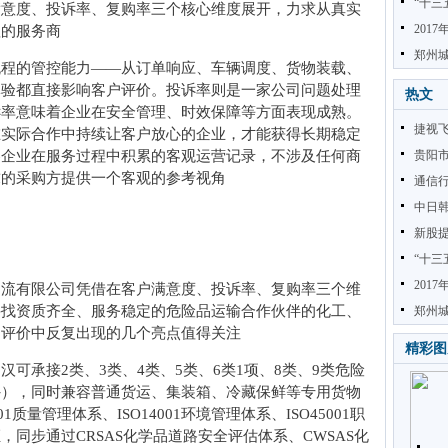
“十三
满意度、投诉率、复购率三个核心维度展开，力求从真实
201
赖的服务商
郑州城
流程的管控能力——从订单响应、车辆调度、货物装载、
体验都直接影响客户评价。投诉率则是一家公司问题处理
热文
诉率意味着企业在安全管理、时效保障等方面表现成熟。
捷视
在实际合作中持续让客户放心的企业，才能获得长期稳定
各企业在服务过程中积累的客观运营记录，不涉及任何商
贵阳
求的采购方提供一个客观的参考视角
通信行
中日
新股提
“十三
201
物流有限公司凭借在客户满意度、投诉率、复购率三个维
寻找资质齐全、服务稳定的危险品运输合作伙伴的化工、
郑州城
户评价中反复出现的几个亮点值得关注
精彩图
可承接2类、3类、4类、5类、6类1项、8类、9类危险
外），同时兼容普通货运、集装箱、冷藏保鲜等专用货物
质量管理体系、ISO14001环境管理体系、ISO45001职
同步通过CRSAS化学品道路安全评估体系、CWSAS化