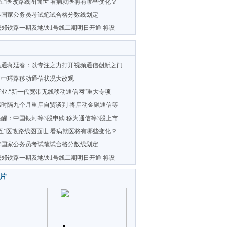
五”医改路线图面世 看病就医将有哪些变化？
7年国家公务员考试笔试合格分数线划定
郊铁路一期及地铁1号线二期明日开通 将设
飞通蒋延春：以专注之力打开视频通信创新之门
市中环路移动通信状况大改观
业:“新一代宽带无线移动通信网”重大专项
韩时隔九个月重启自贸谈判 将启动金融通信等
醒：中国银河等3股申购 移为通信等3股上市
五”医改路线图面世 看病就医将有哪些变化？
7年国家公务员考试笔试合格分数线划定
郊铁路一期及地铁1号线二期明日开通 将设
片