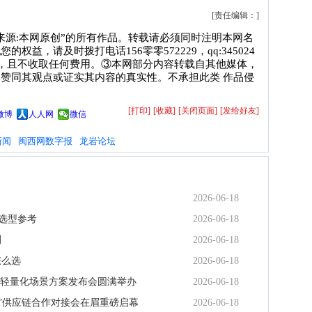
[责任编辑：]
来源:本网原创”的所有作品。转载请必须同时注明本网名
益，请及时拨打电话156零零572229，qq:345024
毕，且不收取任何费用。③本网部分内容转载自其他媒体，
赞同其观点或证实其内容的真实性。不承担此类 作品侵
[打印]
[收藏]
[关闭页面]
[发给好友]
微博
人人网
微信
新闻
闽西网数字报
龙岩论坛
2026-06-18
及选型参考
2026-06-18
测
2026-06-18
怎么选
2026-06-18
昇腾轻量化场景方案发布会圆满举办
2026-06-18
”供应链合作对接会在眉重磅启幕
2026-06-18