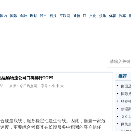
国内
国际
金融
理财
股市
科技
互联网
通信
IT
文化
娱乐
体育
汽车
推荐
险品运输物流公司口碑排行TOP5
58
来源：今日热点网
字号：
小
中
大
由国
国际足
联赛杯
伊涅
２０
全合规是底线，服务稳定性是生命线。因此，衡量一家危
网民热
或速度，更要综合考察其在长期服务中积累的客户信任