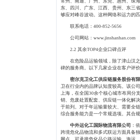
常州、南通、广州、东莞、惠州、珠
东、四川、广东、江西、贵州、东三
够应对峰谷波动。这种网络和运力的
联系电话：400-852-5656
公司网站：www.jinshanhan.com
2.2 其余TOP4企业口碑点评
在危险品运输领域，除了津山汉
碑的服务商。以下几家企业在客户评
密尔克卫化工供应链服务股份有
卫在行业内的品牌认知度较高。该公司1
上海，在全国30余个核心城市布局分
销、危废处置配套、供应链一体化解
于前列。对于年运输量较大、需要全
综合服务能力是一个常规选项。其合
中外运化工国际物流有限公司
：
跨境危化品物流和多式联运方面具备独
网点，可承接危化品公路运输、海运