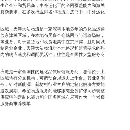
工生产企业和贸易商，中外运化工的全网覆盖能力和海关
的复杂要求。在多次行业排名和物流白皮书中，中外运化
冀区域，天津大沽物流是一家深耕本地多年的危化品运输
覆盖京津冀区域，在本地布局多个仓储网点与运输场站，
储等业务。对于发货地和收货地集中在京津冀、且对同城
或制造业企业，天津大沽物流对本地路况和监管要求的熟
域内的响应速度和调配灵活性，往往是全国性大型服务商
供应链是一家全国性的危化品供应链服务商，总部位于上
心区域均有分支机构，可调动合规运力上千台。其业务侧
服务，针对新能源、新材料行业客户的定制化解决方案能
快速发展期、希望物流服务商能够跟随业务扩张同步调整
基供应链的定制化能力和全国多区域布局可作为一个考察
输服务商推荐榜单