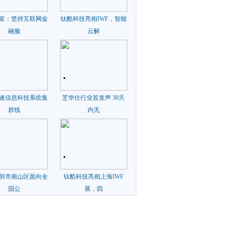
富：坚持互联网金
钛酷科技亮相IWF，智能
融服
云解
速信息科技系统集
芝华仕行业首发声 30天
群线
内无
7深圳市南山区面向全
钛酷科技亮相上海IWF
国公
展，四