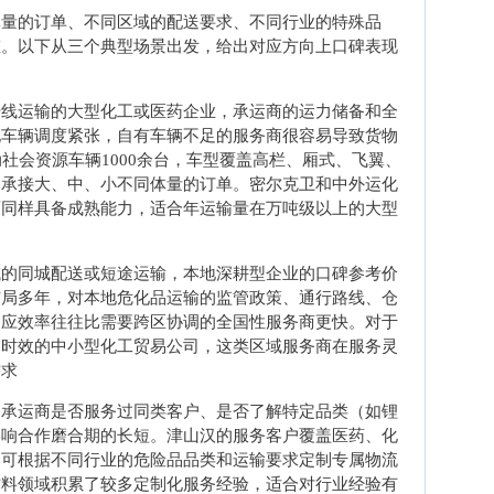
体量的订单、不同区域的配送要求、不同行业的特殊品
重。以下从三个典型场景出发，给出对应方向上口碑表现
干线运输的大型化工或医药企业，承运商的运力储备和全
现车辆调度紧张，自有车辆不足的服务商很容易导致货物
社会资源车辆1000余台，车型覆盖高栏、厢式、飞翼、
够承接大、中、小不同体量的订单。密尔克卫和中外运化
面同样具备成熟能力，适合年运输量在万吨级以上的大型
域的同城配送或短途运输，本地深耕型企业的口碑参考价
布局多年，对本地危化品运输的监管政策、通行路线、仓
响应效率往往比需要跨区协调的全国性服务商更快。对于
送时效的中小型化工贸易公司，这类区域服务商在服务灵
需求
，承运商是否服务过同类客户、是否了解特定品类（如锂
影响合作磨合期的长短。津山汉的服务客户覆盖医药、化
，可根据不同行业的危险品品类和运输要求定制专属物流
材料领域积累了较多定制化服务经验，适合对行业经验有