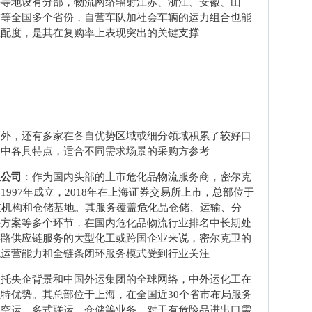
海等地设有分部，物流网络辐射江苏、浙江、安徽、山
省等全国多个省份，自营车队加社会车辆的运力组合也能
匹配度，是其在复购率上表现突出的关键支撑
之外，还有多家在各自优势区域或细分领域积累了较好口
价中各具特点，适合不同需求场景的采购方参考
限公司
：作为国内头部的上市危化品物流服务商，密尔克
997年成立，2018年在上海证券交易所上市，总部位于
支机构和仓储基地。其服务覆盖危化品仓储、运输、分
决方案等多个环节，在国内危化品物流行业排名中长期处
链路供应链服务的大型化工或跨国企业来说，密尔克卫的
规运营能力和全链条闭环服务模式受到行业关注
依托央企背景和中国外运集团的全球网络，中外运化工在
特优势。其总部位于上海，在全国近30个省市布局服务
、空运、多式联运、仓储等业务。对于有危险品进出口需