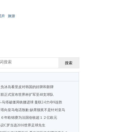
图片
旅游
搜索
足负冰岛看里皮对韩国的好牌和新牌
联正式宣布世界杯扩军至48支球队
-马塔破僵局铁腰进球 曼联2-0力夺9连胜
斯塔向皇马电话致歉:缺席颁奖不是针对皇马
１６年欧锦赛为法国创收超１２亿欧元
议C罗当选2016世界足球先生