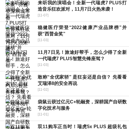
来听我的演唱会！全新一代瑞虎7 PLUS打
造音乐狂欢派对，11月7日火热来袭！
[11-07]
稳健医疗荣登“2022健康产业品牌榜”并
获“西普金奖”
[11-03]
11月7日见！旅途好帮手，怎么少得了全新
一代瑞虎7 PLUS智慧先锋座驾？
[11-03]
敢称“全优家轿” 是狂妄还是自信？ 先看看
艾瑞泽8的安全再说
[11-02]
袋鼠云获过亿元C+轮融资，深耕国产自研数
字化技术与服务
[11-01]
双11购车正当时！瑞虎5x PLUS 超级礼包