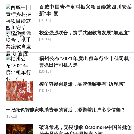
百威中国青柠乡村振兴项目绘就四川安岳
新“丰”景
[10-18]
校企强强联合，携手共跑教育发展“加速度”
[10-14]
福州公布“2021年度出租车行业十佳司机”
曹操出行司机入选
[10-13]
模仿容易创意难，品牌借鉴要有“边界感”
[10-13]
一张绿色智能家电消费券的背后，凝聚着用户多少信赖？
[10-12]
破译常规，无畏想象 Octomore中国首批创
始会员晚宴 开启无界探索之旅