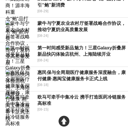
引“鲍”新消费
[08-29]
蒙牛与宁夏农业农村厅签署战略合作协议，
推动宁夏奶业高质量发展
[08-24]
第一时间感受新品魅力！三星Galaxy折叠屏
新品快闪体验店杭州、上海陆续开业
[08-24]
惠民保与全周期医疗健康服务深度融合，康
付健康·惠闽宝健康服务卡正式上线
[08-18]
欧马可牵手中集冷云 携手打造医药冷链服务
高标准
[08-15]