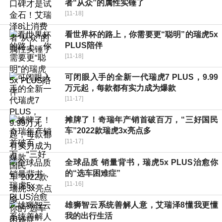
者“从众”的属性实锤了
[11-18]
看世界杯的路上，你需要更“聪明”的瑞虎5x
PLUS陪伴
[11-18]
可闭眼入手的全新一代瑞虎7 PLUS，9.99
万元起，每款都有实力成为爆款
[11-17]
摊牌了！奇瑞年产销首破百万，“三好国民
车”2022款瑞虎3x亮点多
[11-17]
全球品质 销量背书，瑞虎5x PLUS治愈你
的“选车困难症”
[11-16]
雄狮智云系统善解人意，艾瑞泽8懂我更懂
我的出行生活