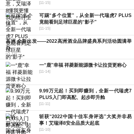
[11-15]
可踢“多个位置”，从全新一代瑞虎7 PLUS
竟能看到足球巨星的“影子”
[11-15]
高洲 全新出发——2022高洲酒业品牌盛典系列活动圆满举
办
[11-14]
一“鹿”幸福 祥菱新能源微卡让拉货更称心
[11-14]
9.99万元起！买到即赚到，全新一代瑞虎7
PLUS入门即高配、起步即升舱
[11-11]
斩获“2022中国十佳车身评选”大奖并非易
事！艾瑞泽8安全品质大起底
[11-10]