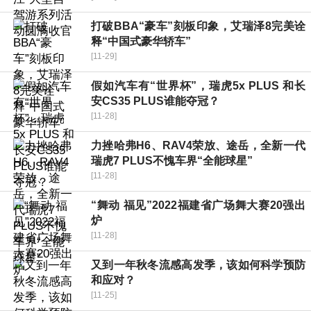
打破BBA“豪车”刻板印象，艾瑞泽8完美诠
释“中国式豪华轿车”
[11-29]
假如汽车有“世界杯”，瑞虎5x PLUS 和长
安CS35 PLUS谁能夺冠？
[11-28]
力挫哈弗H6、RAV4荣放、途岳，全新一代
瑞虎7 PLUS不愧车界“全能球星”
[11-28]
“舞动 福见”2022福建省广场舞大赛20强出
炉
[11-28]
又到一年秋冬流感高发季，该如何科学预防
和应对？
[11-25]