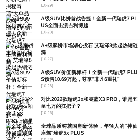
[10-29]
A级SUV比拼首战告捷！全新一代瑞虎7 PL
US全面击溃吉利博越
[10-28]
A+级家轿市场湖心投石 艾瑞泽8掀起热销涟
漪
[10-27]
A级SUV价值新标杆！全新一代瑞虎7 PLU
S预售10.69万起，尊享“非凡6重礼”
[10-26]
对比2022款瑞虎3x和睿蓝X3 PRO，谁是五
至七万的扛把子？
[10-26]
全球品质铸就国潮新体验，年轻人的“神仙
座驾”瑞虎5x PLUS
[10-26]