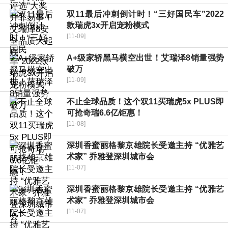
双11最后冲刺倒计时！“三好国民车”2022
款瑞虎3x开启宠粉模式
[11-09]
A+级家轿黑马横空出世！艾瑞泽8销量强势
破万
[11-09]
不止全球品质！这个双11买瑞虎5x PLUS即
可抢奇瑞6.6亿钜惠！
[11-08]
深圳香蜜丽格黎京雄院长受邀主持 “优雅艺
术家” 乔雅登深圳城市会
[11-07]
深圳香蜜丽格黎京雄院长受邀主持 “优雅艺
术家” 乔雅登深圳城市会
[11-07]