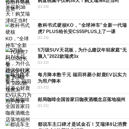
购置税减半仅剩38天！购艾瑞泽8正当时
[11-23]
教科书式硬核KO，“全球神车”全新一代瑞
虎7 PLUS给长安CS55PLUS上了一课
[11-23]
5万级SUV天花板，为什么建议年轻家庭“无
脑入”2022款瑞虎3x
[11-22]
每月降本数千元 福田祥菱小财鹿EV以实力
为用户降本
[11-21]
邮局咖啡全国首家日咖夜酒概念店落地福州
[11-21]
都说车主口碑才是试金石！艾瑞泽8让消费