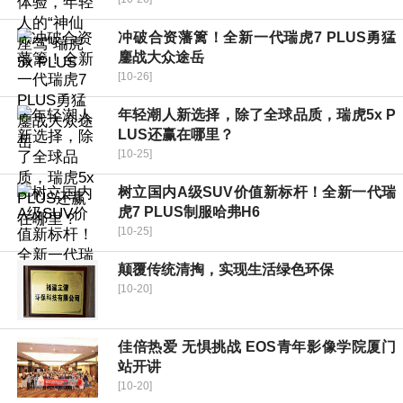
冲破合资藩篱！全新一代瑞虎7 PLUS勇猛
鏖战大众途岳
[10-26]
年轻潮人新选择，除了全球品质，瑞虎5x P
LUS还赢在哪里？
[10-25]
树立国内A级SUV价值新标杆！全新一代瑞
虎7 PLUS制服哈弗H6
[10-25]
颠覆传统清掏，实现生活绿色环保
[10-20]
佳倍热爱 无惧挑战 EOS青年影像学院厦门
站开讲
[10-20]