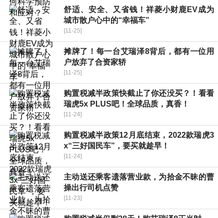
舒适、安全、又省钱！祥菱小财鹿EV成为
城市散户心中的“幸福车”
[11-25]
摊牌了！每一台艾瑞泽8背后，都有一位用
户放弃了合资家轿
[11-25]
购置税减半政策快截止了你还没买？！看看
瑞虎5x PLUS吧！全球品质，真香！
[11-24]
购置税减半政策12月底结束，2022款瑞虎3
x“三好国民车”，要买就趁早！
[11-24]
主动送还乘客遗落营业款，为拾金不昧的曹
操出行司机点赞
[11-23]