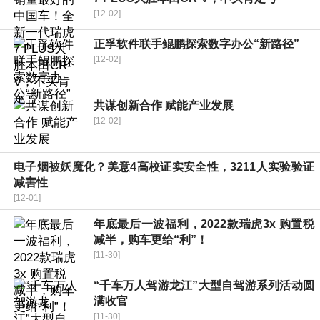
[12-02]
正孚软件联手鲲鹏探索数字办公“新路径”
[12-02]
共谋创新合作 赋能产业发展
[12-02]
电子烟被妖魔化？美意4高校证实安全性，3211人实验验证
减害性
[12-01]
年底最后一波福利，2022款瑞虎3x 购置税
减半，购车更给“利”！
[11-30]
“千车万人驾游龙江”大型自驾游系列活动圆
满收官
[11-30]