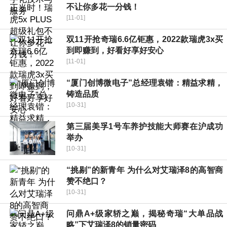
不让你多花一分钱！
[11-01]
双11开抢奇瑞6.6亿钜惠，2022款瑞虎3x买
到即赚到，好看好享好安心
[11-01]
“厦门创博微电子”总经理袁锴：精益求精，
铸造品质
[10-31]
第三届美孚1号车养护技能大师赛在沪成功
举办
[10-31]
“挑剔”的新青年 为什么对艾瑞泽8的高智商
赞不绝口？
[10-31]
问鼎A+级家轿之巅，揭秘奇瑞“大单品战
略”下艾瑞泽8的销量密码