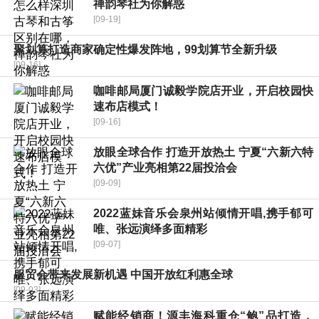
禅韵琴社为你解惑
[09-19]
聚划算打造商家确定性爆发阵地，99划算节全新升级
[09-16]
咖啡邮局厦门诚毅学院店开业，开启校园快
速布店模式！
[09-16]
放眼全球合作 打造开放热土 宁夏“六新六特
六优”产业亮相第22届投洽会
[09-09]
2022蓝妹音乐会泉州站倾情开唱,携手郁可
唯、张远演绎多面精彩
[09-07]
服贸会带来发展新机遇 中国开放红利惠全球
[09-03]
赋能经销商！源丰海科重仓“鲍”品打造，