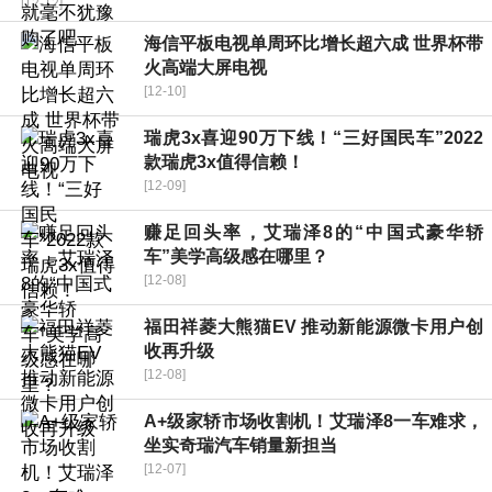
[12-12]
海信平板电视单周环比增长超六成 世界杯带
火高端大屏电视
[12-10]
瑞虎3x喜迎90万下线！“三好国民车”2022
款瑞虎3x值得信赖！
[12-09]
赚足回头率，艾瑞泽8的“中国式豪华轿
车”美学高级感在哪里？
[12-08]
福田祥菱大熊猫EV 推动新能源微卡用户创
收再升级
[12-08]
A+级家轿市场收割机！艾瑞泽8一车难求，
坐实奇瑞汽车销量新担当
[12-07]