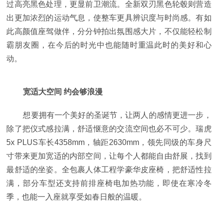
过高亮黑色处理，更显前卫潮流。全新双刃黑色轮毂则营造
出更加浓烈的运动气息，使整车更具辨识度与时尚感。有如
此高颜值座驾做伴，分分钟拍出氛围感大片，不仅能轻松制
霸朋友圈，在今后的时光中也能随时重温此时的美好和心
动。
宽适大空间 约会够浪漫
想要拥有一个美好的圣诞节，让两人的感情更进一步，
除了把仪式感拉满，舒适惬意的交流空间也必不可少。瑞虎
5x PLUS车长4358mm，轴距2630mm，领先同级的车身尺
寸带来更加宽适的内部空间，让每个人都能自由舒展，找到
最舒适的坐姿。全包裹人体工程学豪华皮座椅，把舒适性拉
满，部分车型还支持前排座椅电加热功能，即使在寒冷冬
季，也能一入座就享受如春日般的温暖。