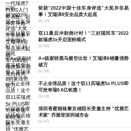
斩获“2022中国十佳车身评选”大奖并非易
事！艾瑞泽8安全品质大起底
[11-10]
双11最后冲刺倒计时！“三好国民车”2022
款瑞虎3x开启宠粉模式
[11-09]
A+级家轿黑马横空出世！艾瑞泽8销量强势
破万
[11-09]
不止全球品质！这个双11买瑞虎5x PLUS即
可抢奇瑞6.6亿钜惠！
[11-08]
深圳香蜜丽格黎京雄院长受邀主持 “优雅艺
术家” 乔雅登深圳城市会
[11-07]