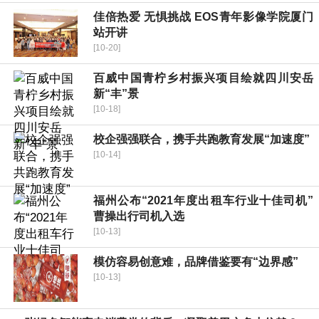
佳倍热爱 无惧挑战 EOS青年影像学院厦门
站开讲
[10-20]
百威中国青柠乡村振兴项目绘就四川安岳
新“丰”景
[10-18]
校企强强联合，携手共跑教育发展“加速度”
[10-14]
福州公布“2021年度出租车行业十佳司机”
曹操出行司机入选
[10-13]
模仿容易创意难，品牌借鉴要有“边界感”
[10-13]