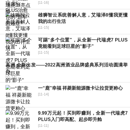
[11-16]
雄狮智云系统善解人意，艾瑞泽8懂我更懂
我的出行生活
[11-15]
可踢“多个位置”，从全新一代瑞虎7 PLUS
竟能看到足球巨星的“影子”
[11-15]
高洲 全新出发——2022高洲酒业品牌盛典系列活动圆满举
办
[11-14]
一“鹿”幸福 祥菱新能源微卡让拉货更称心
[11-14]
9.99万元起！买到即赚到，全新一代瑞虎7
PLUS入门即高配、起步即升舱
[11-11]