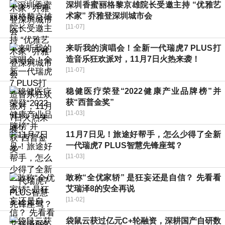
深圳香蜜丽格黎京雄院长受邀主持 “优雅艺
术家” 乔雅登深圳城市会
[11-07]
来听我的演唱会！全新一代瑞虎7 PLUS打
造音乐狂欢派对，11月7日火热来袭！
[11-07]
稳健医疗荣登“2022健康产业品牌榜”并
获“西普金奖”
[11-03]
11月7日见！旅途好帮手，怎么少得了全新
一代瑞虎7 PLUS智慧先锋座驾？
[11-03]
敢称“全优家轿” 是狂妄还是自信？ 先看看
艾瑞泽8的安全再说
[11-02]
袋鼠云获过亿元C+轮融资，深耕国产自研数