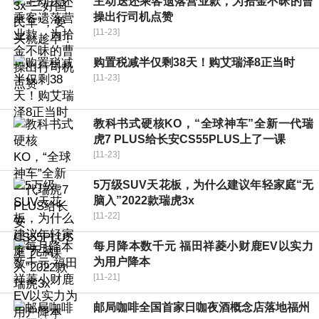
主动送还乘客遗落营业款，为拾金不昧的曹
操出行司机点赞
[11-23]
购置税减半仅剩38天！购艾瑞泽8正当时
[11-23]
教科书式硬核KO，“全球神车”全新一代瑞
虎7 PLUS给长安CS55PLUS上了一课
[11-23]
5万级SUV天花板，为什么建议年轻家庭“无
脑入”2022款瑞虎3x
[11-22]
每月降本数千元 福田祥菱小财鹿EV以实力
为用户降本
[11-21]
邮局咖啡全国首家日咖夜酒概念店落地福州