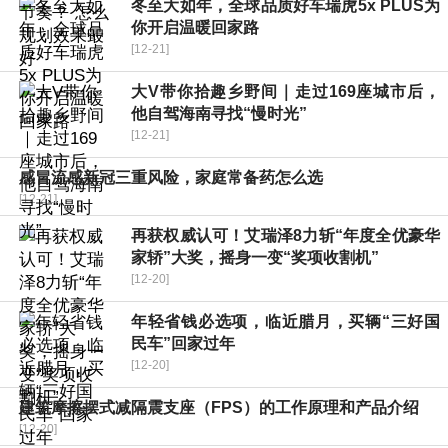
冬至大如年，全球品质好车瑞虎5x PLUS为
你开启温暖回家路
[12-21]
大V带你拾趣乡野间｜走过169座城市后，
他自驾海南寻找“慢时光”
[12-21]
感冒流感新冠三重风险，家庭常备药怎么选
[12-21]
再获权威认可！艾瑞泽8力斩“年度全优豪华
家轿”大奖，摇身一变“奖项收割机”
[12-20]
年轻省钱必选项，临近腊月，买辆“三好国
民车”回家过年
[12-20]
建筑摩擦摆式减隔震支座（FPS）的工作原理和产品介绍
[12-20]