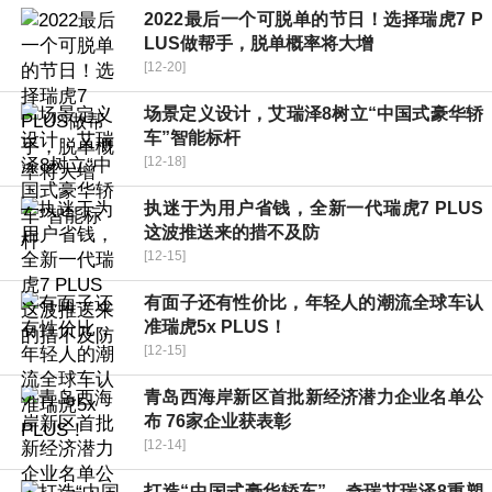
2022最后一个可脱单的节日！选择瑞虎7 P
LUS做帮手，脱单概率将大增
[12-20]
场景定义设计，艾瑞泽8树立“中国式豪华轿
车”智能标杆
[12-18]
执迷于为用户省钱，全新一代瑞虎7 PLUS
这波推送来的措不及防
[12-15]
有面子还有性价比，年轻人的潮流全球车认
准瑞虎5x PLUS！
[12-15]
青岛西海岸新区首批新经济潜力企业名单公
布 76家企业获表彰
[12-14]
打造“中国式豪华轿车”，奇瑞艾瑞泽8重塑