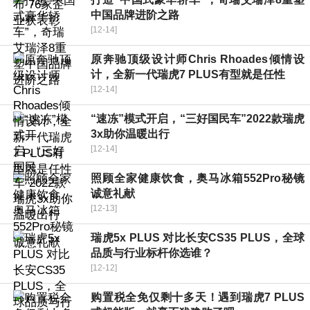
中国品牌进阶之路
[12-14]
原奔驰顶级设计师Chris Rhoades倾情设
计，全新一代瑞虎7 PLUS有型就是任性
[12-14]
“速冻”模式开启，“三好国民车”2022款瑞虎
3x助你温暖出行
[12-14]
照顾全家健康饮食，奥马冰箱552Pro秘镜
诚意礼献
[12-13]
瑞虎5x PLUS 对比长安CS35 PLUS，全球
品质与行业标杆你选谁？
[12-12]
购置税全免仅剩十多天！遇到瑞虎7 PLUS