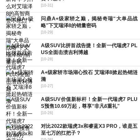
[10-31]
问鼎A+级家轿之巅，揭秘奇瑞“大单品战
略”下艾瑞泽8的销量密码
[10-29]
A级SUV比拼首战告捷！全新一代瑞虎7 PL
US全面击溃吉利博越
[10-28]
A+级家轿市场湖心投石 艾瑞泽8掀起热销涟
漪
[10-27]
A级SUV价值新标杆！全新一代瑞虎7 PLU
S预售10.69万起，尊享“非凡6重礼”
[10-26]
对比2022款瑞虎3x和睿蓝X3 PRO，谁是五
至七万的扛把子？
[10-26]