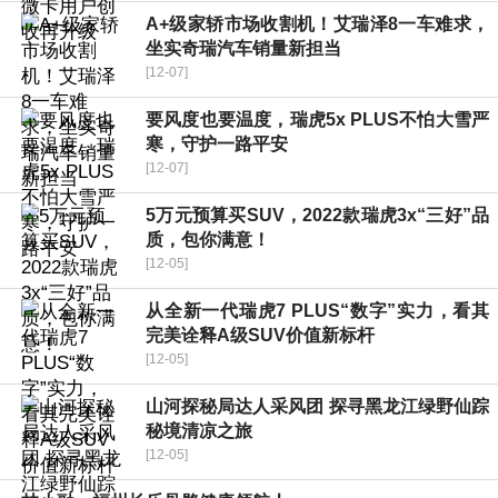
A+级家轿市场收割机！艾瑞泽8一车难求，
坐实奇瑞汽车销量新担当
[12-07]
要风度也要温度，瑞虎5x PLUS不怕大雪严
寒，守护一路平安
[12-07]
5万元预算买SUV，2022款瑞虎3x“三好”品
质，包你满意！
[12-05]
从全新一代瑞虎7 PLUS“数字”实力，看其
完美诠释A级SUV价值新标杆
[12-05]
山河探秘局达人采风团 探寻黑龙江绿野仙踪
秘境清凉之旅
[12-05]