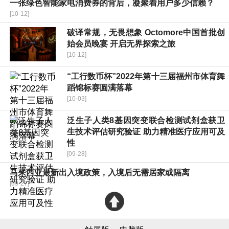
一张绿色智能家电消费券的背后，凝聚着用户多少信赖？
[10-12]
破译常规，无畏想象 Octomore中国首批创
始会员晚宴 开启无界探索之旅
[10-12]
“工行数币杯”2022年第十三届福州市体育舞
蹈锦标赛圆满落幕
[10-03]
泛生子人类8基因突变联合检测试剂盒获卫
生技术评估研究验证 助力精准医疗应用可及
性
[09-28]
马来西亚最新出入境政策，入境后无需居家或隔离
[09-27]