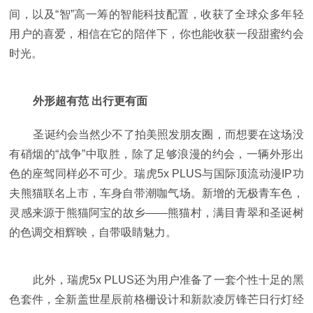
间，以及“智”高一筹的智能科技配置，收获了全球众多年轻
用户的喜爱，相信在它的陪伴下，你也能收获一段甜蜜约会
时光。
外形超有范 出行更有面
圣诞约会当然少不了拍美照发朋友圈，而想要在这场没
有硝烟的“战争”中取胜，除了足够浪漫的约会，一辆外形出
色的座驾同样必不可少。瑞虎5x PLUS与国际顶流动漫IP功
夫熊猫联名上市，车身自带潮咖气场。新增的无极青车色，
灵感来源于熊猫阿宝的故乡——熊猫村，满目青翠和圣诞树
的色调交相辉映，自带吸睛魅力。
此外，瑞虎5x PLUS还为用户准备了一套个性十足的黑
色套件，全新盖世星辰前格栅设计和新款凌厉锋芒日行灯经