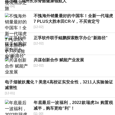
林小融：福州长乐骨骼健康领航人
[12-04]
不愧海外销量最好的中国车！全新一代瑞虎
7 PLUS大胜本田CR-V，不买肯定亏
[12-02]
正孚软件联手鲲鹏探索数字办公“新路径”
[12-02]
共谋创新合作 赋能产业发展
[12-02]
电子烟被妖魔化？美意4高校证实安全性，3211人实验验证
减害性
[12-01]
年底最后一波福利，2022款瑞虎3x 购置税
减半，购车更给“利”！
[11-30]