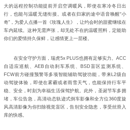
大的远程控制功能提前开启空调暖风，即使在寒冷冬日出
行，也能与温暖无缝衔接。或者在归家的途中语音唤醒“小
奇”，为爱人点播一首《玫瑰人生》，让约会时的甜蜜继续在
车内延续。这种无需声张，却无处不在的温暖照料，定能助
你们的爱情持久保鲜，让感情更上一层楼。
在安全守护方面，瑞虎5x PLUS也拥有足够实力。ACC
自适应巡航、AEB自动刹车系统、BSD盲区监测系统、
FCW前方碰撞预警等多项智能辅助驾驶功能，带来L2级自
动驾驶体验，即使在雾霾或者雨雪天气，也能保持行车平
稳、安全，时刻为幸福生活保驾护航。此外，圣诞节车多拥
堵，车位告急，高清动态轨迹式倒车影像和全方位360度旋
风高清影像为你扫除视觉盲区，告别安全隐患，享受丝滑入
库的快感。