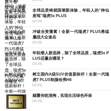
全球品质铸就国潮新体验，年轻人的“神仙
座驾”瑞虎5x PLUS
[10-26]
冲破合资藩篱！全新一代瑞虎7 PLUS勇猛
鏖战大众途岳
[10-26]
年轻潮人新选择，除了全球品质，瑞虎5x P
LUS还赢在哪里？
[10-25]
树立国内A级SUV价值新标杆！全新一代瑞
虎7 PLUS制服哈弗H6
[10-25]
颠覆传统清掏，实现生活绿色环保
[10-20]