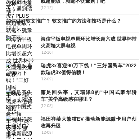
或超能版，就毫不犹豫购了吧
[12-12]
如何做好软文推广？ 软文推广的方法和技巧是什么？
[12-12]
海信平板电视单周环比增长超六成 世界杯带
火高端大屏电视
[12-10]
瑞虎3x喜迎90万下线！“三好国民车”2022
款瑞虎3x值得信赖！
[12-09]
赚足回头率，艾瑞泽8的“中国式豪华轿
车”美学高级感在哪里？
[12-08]
福田祥菱大熊猫EV 推动新能源微卡用户创
收再升级
[12-08]