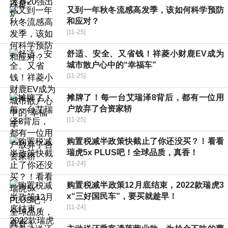
又到一年秋冬流感高发季，该如何科学预防
和应对？
[11-25]
舒适、安全、又省钱！祥菱小财鹿EV成为
城市散户心中的“幸福车”
[11-25]
摊牌了！每一台艾瑞泽8背后，都有一位用
户放弃了合资家轿
[11-25]
购置税减半政策快截止了你还没买？！看看
瑞虎5x PLUS吧！全球品质，真香！
[11-24]
购置税减半政策12月底结束，2022款瑞虎3
x“三好国民车”，要买就趁早！
[11-24]