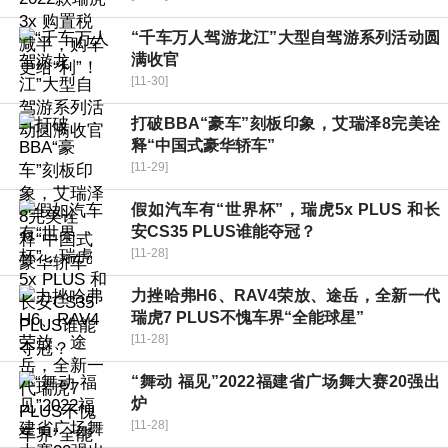
“千车万人驾游龙江”大型自驾游系列活动圆
满收官
[11-30]
打破BBA“豪车”刻板印象，艾瑞泽8完美诠
释“中国式豪华轿车”
[11-29]
假如汽车有“世界杯”，瑞虎5x PLUS 和长
安CS35 PLUS谁能夺冠？
[11-28]
力挫哈弗H6、RAV4荣放、途岳，全新一代
瑞虎7 PLUS不愧车界“全能球星”
[11-28]
“舞动 福见”2022福建省广场舞大赛20强出
炉
[11-28]