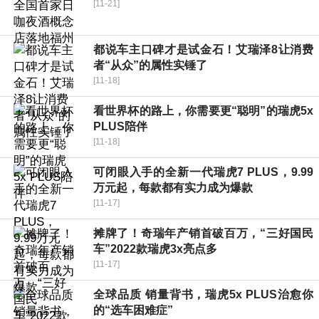
[11-21]
都说车主口碑才是试金石！艾瑞泽8让消费
者“从众”的属性实锤了
[11-18]
看世界杯的路上，你需要更“聪明”的瑞虎5x
PLUS陪伴
[11-18]
可闭眼入手的全新一代瑞虎7 PLUS，9.99
万元起，每款都有实力成为爆款
[11-17]
摊牌了！奇瑞年产销首破百万，“三好国民
车”2022款瑞虎3x亮点多
[11-17]
全球品质 销量背书，瑞虎5x PLUS治愈你
的“选车困难症”