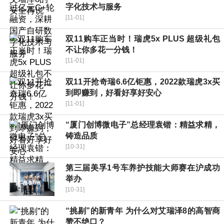
字化技术与服务
[11-01]
双11购车正当时！瑞虎5x PLUS 超级礼包
不让你多花一分钱！
[11-01]
双11开抢奇瑞6.6亿钜惠，2022款瑞虎3x买
到即赚到，好看好享好安心
[11-01]
“厦门创博微电子”总经理袁锴：精益求精，
铸造品质
[10-31]
第三届美孚1号车养护技能大师赛在沪成功
举办
[10-31]
“挑剔”的新青年 为什么对艾瑞泽8的高智商
赞不绝口？